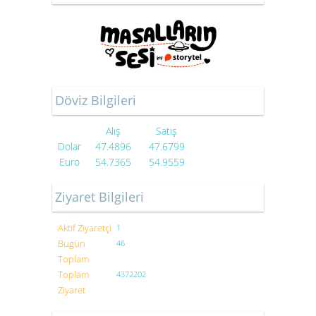
Döviz Bilgileri
Alış
Satış
Dolar
47.4896
47.6799
Euro
54.7365
54.9559
Ziyaret Bilgileri
Aktif Ziyaretçi
1
Bugün
46
Toplam
Toplam
4372202
Ziyaret