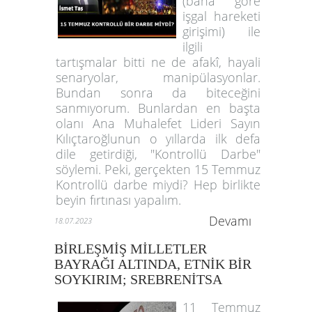
(bana göre
işgal hareketi
girişimi) ile
ilgili
tartışmalar bitti ne de afakî, hayali
senaryolar, manipülasyonlar.
Bundan sonra da biteceğini
sanmıyorum. Bunlardan en başta
olanı Ana Muhalefet Lideri Sayın
Kılıçtaroğlunun o yıllarda ilk defa
dile getirdiği, "Kontrollü Darbe"
söylemi. Peki, gerçekten 15 Temmuz
Kontrollü darbe miydi? Hep birlikte
beyin fırtınası yapalım.
Devamı
18.07.2023
BİRLEŞMİŞ MİLLETLER
BAYRAĞI ALTINDA, ETNİK BİR
SOYKIRIM; SREBRENİTSA
11 Temmuz