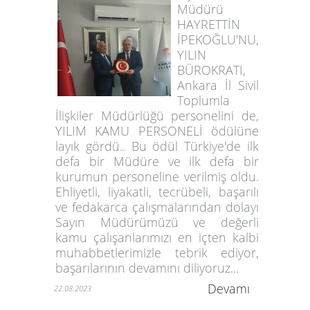
Müdürü
HAYRETTİN
İPEKOĞLU'NU,
YILIN
BÜROKRATI,
Ankara İl Sivil
Toplumla
İlişkiler Müdürlüğü personelini de,
YILIM KAMU PERSONELİ ödülüne
layık gördü.. Bu ödül Türkiye'de ilk
defa bir Müdüre ve ilk defa bir
kurumun personeline verilmiş oldu.
Ehliyetli, liyakatli, tecrübeli, başarılı
ve fedakarca çalışmalarından dolayı
Sayın Müdürümüzü ve değerli
kamu çalışanlarımızı en içten kalbi
muhabbetlerimizle tebrik ediyor,
başarılarının devamını diliyoruz...
Devamı
22.08.2023