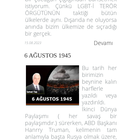
istiyorum. Çünkü LGBT-İ TERÖR
ÖRGÜTÜNÜN taktiği bütün
ülkelerde aynı. Dışarıda ne oluyorsa
anında bizim ülkemize de sıçradığı
bir gerçek.
Devamı
15.08.2023
6 AĞUSTOS 1945
Bu tarih her
birimizin
beynine kalın
harflerle
yazıldı veya
yazdırıldı.
İkinci Dünya
Paylaşımı ( her savaş bir
paylaşımdır.) sürerken, ABD Başkanı
Hanrry Truman, kelimenin tam
anlamıyla başta Rusya olmak üzere,