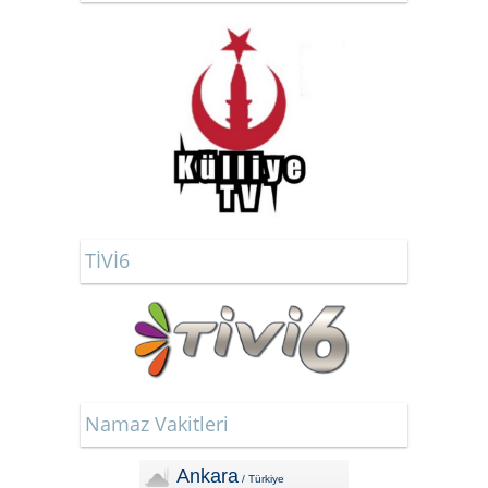
TİVİ6
Namaz Vakitleri