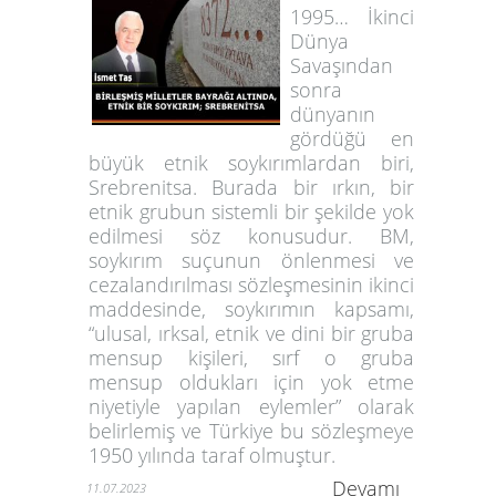
1995… İkinci
Dünya
Savaşından
sonra
dünyanın
gördüğü en
büyük etnik soykırımlardan biri,
Srebrenitsa. Burada bir ırkın, bir
etnik grubun sistemli bir şekilde yok
edilmesi söz konusudur. BM,
soykırım suçunun önlenmesi ve
cezalandırılması sözleşmesinin ikinci
maddesinde, soykırımın kapsamı,
“ulusal, ırksal, etnik ve dini bir gruba
mensup kişileri, sırf o gruba
mensup oldukları için yok etme
niyetiyle yapılan eylemler” olarak
belirlemiş ve Türkiye bu sözleşmeye
1950 yılında taraf olmuştur.
Devamı
11.07.2023