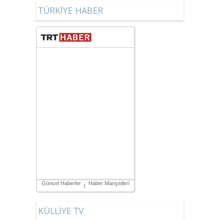
HADDİNİ BİLMEKTİR. İÇAN’LI
TÜRKİYE HABER
OLMAK, AİDİYAT HİSSİ İLE
BAĞLI OLMAK, BEN İÇAN’LIYIM
DİYEBİLMEKTİR.
Güncel Haberler
Haber Manşetleri
|
KÜLLİYE TV