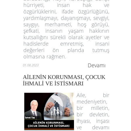
hürriyeti, insan hak ve
özgürlüklerini, ifade özgürlüğünü,
yardımlaşmayı, dayanışmayı, sevgiyi,
saygıyı, merhameti, hoş görüyü,
şefkati, insanın yaşam hakkının
kutsallığını sürekli olarak ayetler ve
hadislerde emretmiş, insani
değerleri ön planda tutmuş
olmasına rağmen.
Devamı
01.08.2023
AİLENİN KORUNMASI, ÇOCUK
İHMALİ VE İSTİSMARI
Aile, bir
medeniyetin,
bir milletin,
bir devletin,
ihyası, inşası
ve devamı