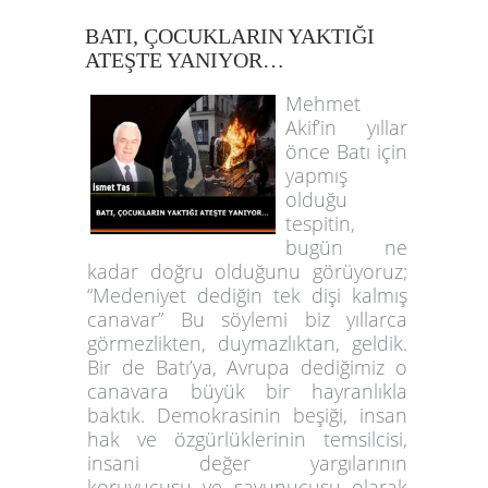
BATI, ÇOCUKLARIN YAKTIĞI
ATEŞTE YANIYOR…
Mehmet
Akif’in yıllar
önce Batı için
yapmış
olduğu
tespitin,
bugün ne
kadar doğru olduğunu görüyoruz;
“Medeniyet dediğin tek dişi kalmış
canavar” Bu söylemi biz yıllarca
görmezlikten, duymazlıktan, geldik.
Bir de Batı’ya, Avrupa dediğimiz o
canavara büyük bir hayranlıkla
baktık. Demokrasinin beşiği, insan
hak ve özgürlüklerinin temsilcisi,
insani değer yargılarının
koruyucusu ve savunucusu olarak