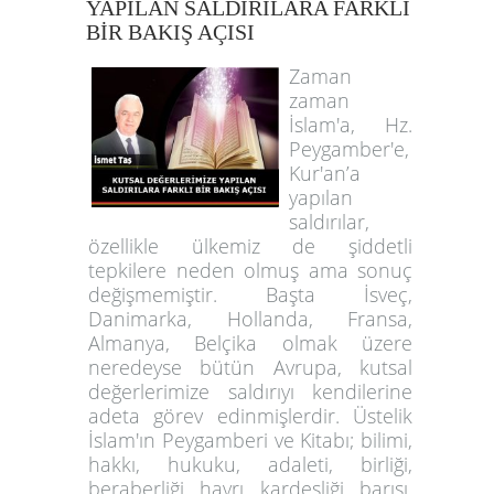
YAPILAN SALDIRILARA FARKLI
BİR BAKIŞ AÇISI
Zaman
zaman
İslam'a, Hz.
Peygamber'e,
Kur'an’a
yapılan
saldırılar,
özellikle ülkemiz de şiddetli
tepkilere neden olmuş ama sonuç
değişmemiştir. Başta İsveç,
Danimarka, Hollanda, Fransa,
Almanya, Belçika olmak üzere
neredeyse bütün Avrupa, kutsal
değerlerimize saldırıyı kendilerine
adeta görev edinmişlerdir. Üstelik
İslam'ın Peygamberi ve Kitabı; bilimi,
hakkı, hukuku, adaleti, birliği,
beraberliği, hayrı, kardeşliği, barışı,