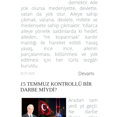
demektir. Aile
yok olursa medeniyette, devlette,
vatan da yok olur. Aileye sahip
çıkmak, vatana, devlete, millete ve
medeniyete sahip çıkmaktır. Yıllarca
aileye yönelik saldırılarda ki hedef,
aileden, “ne koparırsak” kardır
mantığı ile hareket edildi. Yavaş
yavaş, ince ince, ailenin
parçalanması, bölünmesi ve yok
edilmesi için her türlü tezgâh
kuruldu.
Devamı
25.07.2023
15 TEMMUZ KONTROLLÜ BİR
DARBE MİYDİ?
Aradan tam
yedi yıl geçti.
Ne darbe