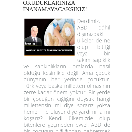
OKUDUKLARINIZA
İNANAMAYACAKSINIZ!
Derdimiz,
ABD dâhil
dışımızdaki
ülkeler de ne
olup bittiği
veya bir
takım sapıklık
ve sapkınlıkların oralarda nasıl
olduğu kesinlikle değil. Ama çocuk
dünyanın her yerinde çocuktur.
Türk veya başka milletten olmasının
zerre kadar önemi yoktur. Bir yerde
bir çocuğun çığlığını duysak hangi
millettensin mi diye sorarız yoksa
hemen ne oluyor diye yardımına mı
koşarız? Kendi ülkemizde olup
bitenlere geçmeden evvel, ABD de
bir çocuğun çığlığından bahsetmek